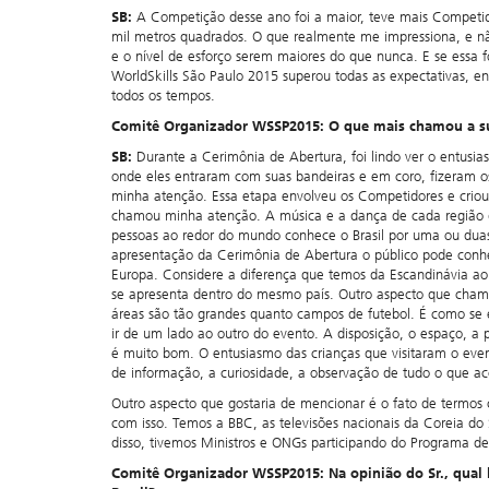
SB:
A Competição desse ano foi a maior, teve mais Competid
mil metros quadrados. O que realmente me impressiona, e não
e o nível de esforço serem maiores do que nunca. E se essa f
WorldSkills São Paulo 2015 superou todas as expectativas, en
todos os tempos.
Comitê Organizador WSSP2015: O que mais chamou a s
SB:
Durante a Cerimônia de Abertura, foi lindo ver o entusi
onde eles entraram com suas bandeiras e em coro, fizeram os
minha atenção. Essa etapa envolveu os Competidores e criou 
chamou minha atenção. A música e a dança de cada região 
pessoas ao redor do mundo conhece o Brasil por uma ou duas 
apresentação da Cerimônia de Abertura o público pode conhe
Europa. Considere a diferença que temos da Escandinávia ao 
se apresenta dentro do mesmo país. Outro aspecto que cha
áreas são tão grandes quanto campos de futebol. É como se
ir de um lado ao outro do evento. A disposição, o espaço, a 
é muito bom. O entusiasmo das crianças que visitaram o even
de informação, a curiosidade, a observação de tudo o que ac
Outro aspecto que gostaria de mencionar é o fato de termo
com isso. Temos a BBC, as televisões nacionais da Coreia do Su
disso, tivemos Ministros e ONGs participando do Programa de
Comitê Organizador WSSP2015: Na opinião do Sr., qual 