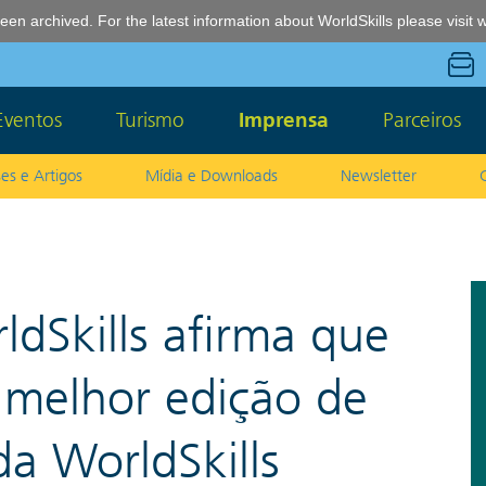
een archived. For the latest information about WorldSkills please visit
w
Eventos
Turismo
Imprensa
Parceiros
es e Artigos
Mídia e Downloads
Newsletter
ldSkills afirma que
e melhor edição de
a WorldSkills