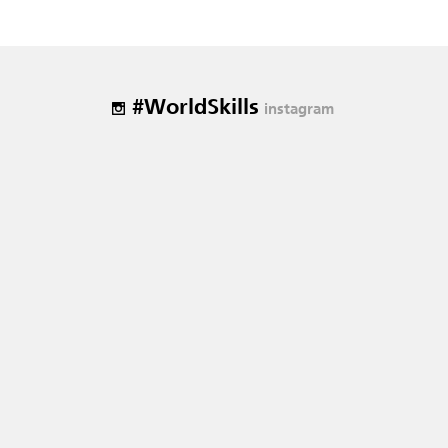
#WorldSkills
instagram