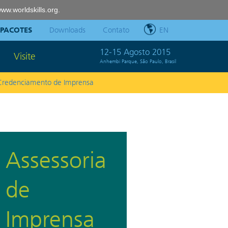
ww.worldskills.org
.
PACOTES
Downloads
Contato
EN
12-15 Agosto 2015
Visite
Anhembi Parque, São Paulo, Brasil
Credenciamento de Imprensa
Assessoria
de
Imprensa