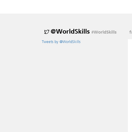
@WorldSkills
#WorldSkills
f
Tweets by @WorldSkills