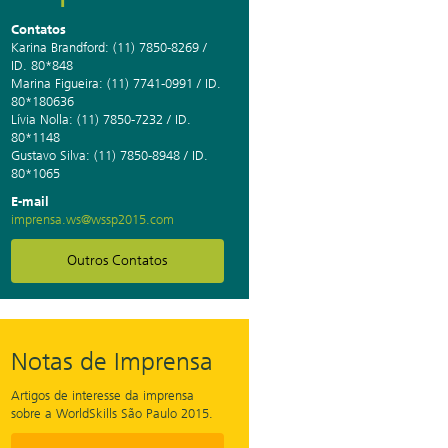
Contatos
Karina Brandford: (11) 7850-8269 /
ID. 80*848
Marina Figueira: (11) 7741-0991 / ID.
80*180636
Lívia Nolla: (11) 7850-7232 / ID.
80*1148
Gustavo Silva: (11) 7850-8948 / ID.
80*1065
E-mail
imprensa.ws@wssp2015.com
Outros Contatos
Notas de Imprensa
Artigos de interesse da imprensa
sobre a WorldSkills São Paulo 2015.