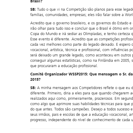
Brasil?
SB:
Tudo o que vi na Competição são planos para esse legado. 
famílias, comunidades, empresas; eles irão falar sobre a Wor
Acredito que o governo brasileiro, e os governos do Estado
irão olhar para tudo isso e concluir que o Brasil é ótimo em 
Copa do Mundo e irá sediar as Olimpíadas, e tenho certeza 
Esse evento é diferente. Acredito que as competições profiss
cada vez melhores como parte do legado deixado. E espero 
vocacional, artística, técnica e profissional, com influênci
será deixado um grande legado, como aconteceu em outros p
conseguir algumas estatísticas, como na Finlândia em 2005
que procuraram a educação profissional.
Comitê Organizador WSSP2015: Que mensagem o Sr. dari
2015?
SB:
A minha mensagem aos Competidores reflete o que eu d
diferente. Primeiro, diria a eles para que quando chegarem a
realizados aqui como, primeiramente, prazerosos. Em segun
como algo que aprimore suas habilidades técnicas para que
do que antes. Todos são campeões. Desejo a todos sucesso 
seus irmãos, pais e escolas de que a educação vocacional, ar
progresso, independente do nível de conhecimento de cada u