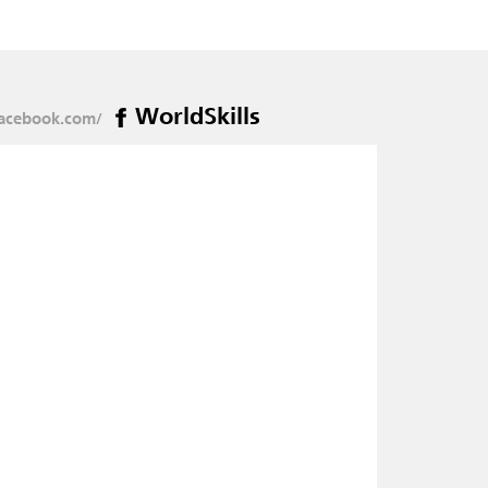
WorldSkills
acebook.com/