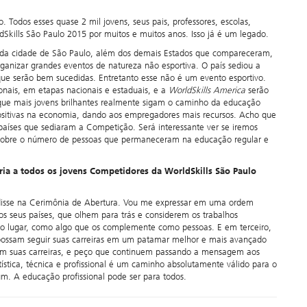
Todos esses quase 2 mil jovens, seus pais, professores, escolas,
ldSkills São Paulo 2015 por muitos e muitos anos. Isso já é um legado.
 e da cidade de São Paulo, além dos demais Estados que compareceram,
organizar grandes eventos de natureza não esportiva. O país sediou a
que serão bem sucedidas. Entretanto esse não é um evento esportivo.
ionais, em etapas nacionais e estaduais, e a
WorldSkills America
serão
que mais jovens brilhantes realmente sigam o caminho da educação
as positivas na economia, dando aos empregadores mais recursos. Acho que
aíses que sediaram a Competição. Será interessante ver se iremos
, sobre o número de pessoas que permaneceram na educação regular e
a a todos os jovens Competidores da WorldSkills São Paulo
isse na Cerimônia de Abertura. Vou me expressar em uma ordem
os seus países, que olhem para trás e considerem os trabalhos
do lugar, como algo que os complemente como pessoas. E em terceiro,
 possam seguir suas carreiras em um patamar melhor e mais avançado
em suas carreiras, e peço que continuem passando a mensagem aos
tística, técnica e profissional é um caminho absolutamente válido para o
m. A educação profissional pode ser para todos.