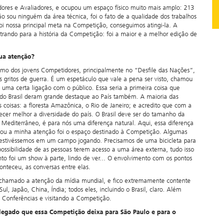
ores e Avaliadores, e ocupou um espaço físico muito mais amplo: 213
 sou ninguém da área técnica, foi o fato de a qualidade dos trabalhos
oi nossa principal meta na Competição, conseguimos atingi-la. A
trando para a história da Competição: foi a maior e a melhor edição de
ua atenção?
asmo dos jovens Competidores, principalmente no “Desfile das Nações”,
 gritos de guerra. É um espetáculo que vale a pena ser visto, chamou
uma certa ligação com o público. Essa seria a primeira coisa que
do Brasil deram grande destaque ao País também. A maioria das
coisas: a floresta Amazônica, o Rio de Janeiro; e acredito que com a
cer melhor a diversidade do país. O Brasil deve ser do tamanho da
Mediterrâneo, é para nós uma diferença natural. Aqui, essa diferença
mou a minha atenção foi o espaço destinado à Competição. Algumas
 estivéssemos em um campo jogando. Precisamos de uma bicicleta para
possibilidade de as pessoas terem acesso a uma área externa, tudo isso
to foi um show à parte, lindo de ver... O envolvimento com os pontos
onteceu, as conversas entre elas.
s chamado a atenção da mídia mundial, e fico extremamente contente
l, Japão, China, Índia; todos eles, incluindo o Brasil, claro. Além
 Conferências e visitando a Competição.
legado que essa Competição deixa para São Paulo e para o